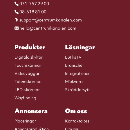
031-757 29 00
08-618 81 00
support@centrumkanalen.com
hello@centrumkanalen.com
Produkter
Lösningar
Digitala skyltar
ButiksTV
Touchskärmar
Branscher
Videoväggar
Integrationer
Totemskärmar
Mjukvara
LED-skärmar
Skräddarsytt
Wayfinding
Annonsera
Om oss
Placeringar
Kontakta oss
Annonsproduktion
Om oss