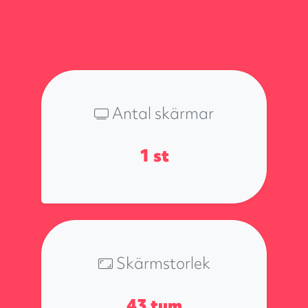
Antal skärmar
1
st
Skärmstorlek
43 tum