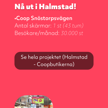
Nå ut i Halmstad!
•Coop Snöstorpsvägen
Antal skärmar:
1 st (43 tum)
Besökare/månad:
30.000 st
Se hela projektet (Halmstad
- Coopbutikerna)