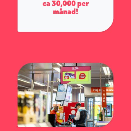
ca
30,000
per
månad!