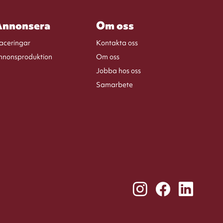
nnonsera
Om oss
laceringar
Kontakta oss
nnonsproduktion
Om oss
Jobba hos oss
Samarbete