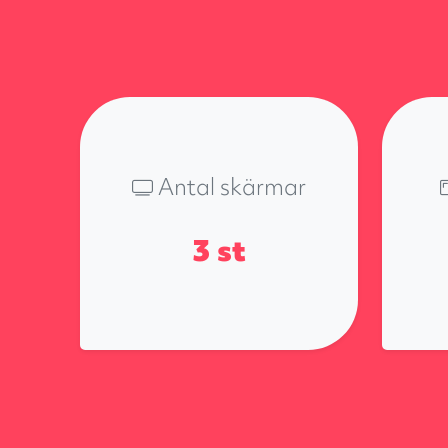
Antal skärmar
3
st