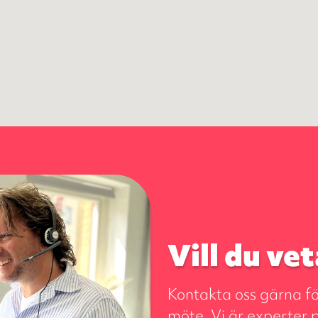
Vill du ve
Kontakta oss gärna för
möte. Vi är experter 