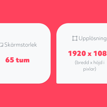
Upplösning
Skärmstorlek
1920 x 10
65 tum
(bredd x höjd i
pixlar)