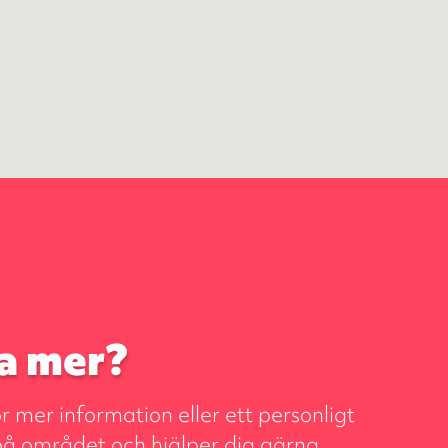
ta mer?
 mer information eller ett personligt
på området och hjälper dig gärna.