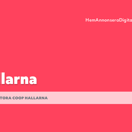
Hem
Annonsera
Digita
larna
TORA COOP HALLARNA