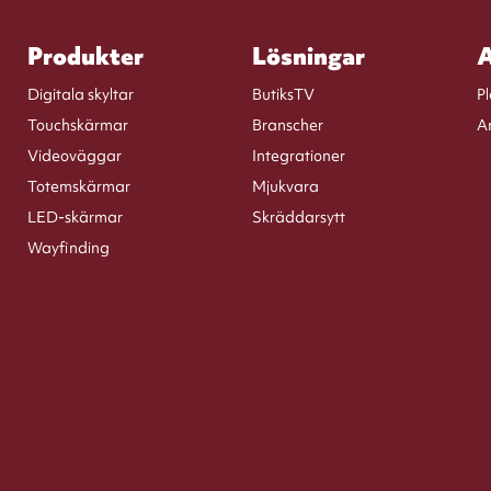
Produkter
Lösningar
A
Digitala skyltar
ButiksTV
P
Touchskärmar
Branscher
A
Videoväggar
Integrationer
Totemskärmar
Mjukvara
LED-skärmar
Skräddarsytt
Wayfinding