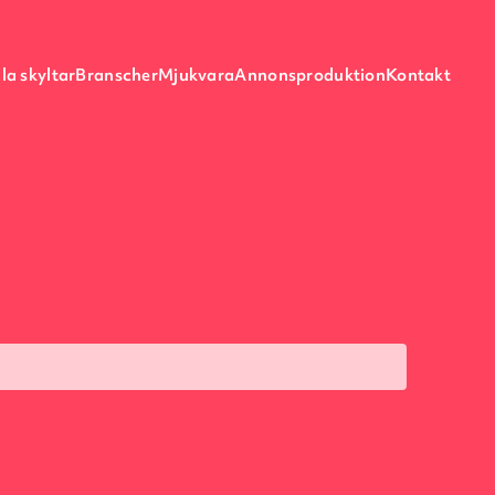
la skyltar
Branscher
Mjukvara
Annonsproduktion
Kontakt