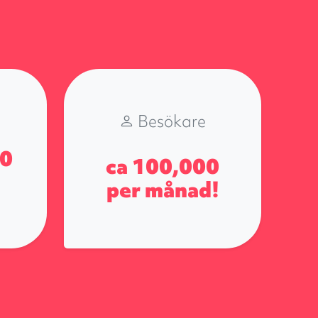
Besökare
80
ca
100,000
per månad!