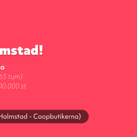
lmstad!
na
(65 tum)
00.000 st
(Halmstad - Coopbutikerna)